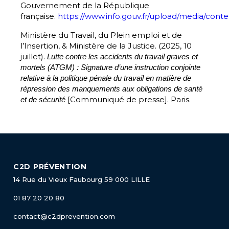
Gouvernement de la République
française.
https://www.info.gouv.fr/upload/media/co
Ministère du Travail, du Plein emploi et de
l’Insertion, & Ministère de la Justice. (2025, 10
juillet).
Lutte contre les accidents du travail graves et
mortels (ATGM) : Signature d’une instruction conjointe
relative à la politique pénale du travail en matière de
répression des manquements aux obligations de santé
[Communiqué de presse]. Paris.
et de sécurité
C2D PRÉVENTION
14 Rue du Vieux Faubourg
59 000 LILLE
01 87 20 20 80
contact@c2dprevention.com