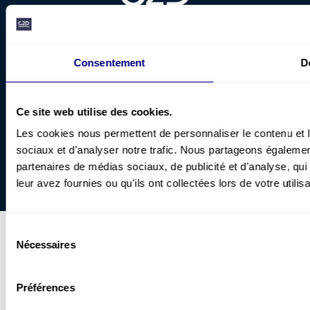
Legal notices & intellectual property
The terms “CAP® Method,” “PIC®,” “TPE®,” “KBI Infusers®,” and “Continuous
Consentement
D
Infusion®” are registered trademarks, exclusively owned by C2D Prévention. Their use
is strictly reserved for the company’s authorized activities.
Some of the content on this site is original work protected by copyright, in accordance
with the Intellectual Property Code. Any reproduction, representation, adaptation, or
distribution, even partial, is strictly prohibited without the prior written consent of C2D
Ce site web utilise des cookies.
Prévention.
© 2025 C2D Prévention – All rights reserved.
Les cookies nous permettent de personnaliser le contenu et l
Aviso legal
|
Mapa del sitio
|
Protección de datos personales
| © C2D
sociaux et d'analyser notre trafic. Nous partageons également
PRÉVENTION –
NOIISE
partenaires de médias sociaux, de publicité et d'analyse, qu
leur avez fournies ou qu'ils ont collectées lors de votre utilis
Sélection
Nécessaires
du
consentement
Préférences