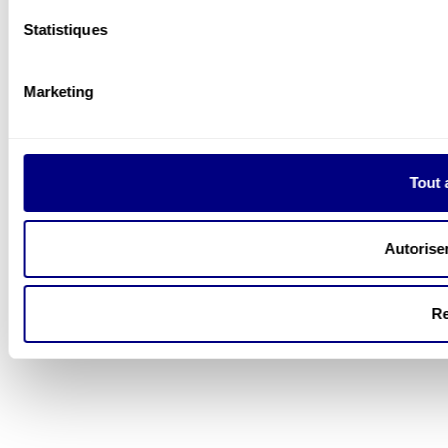
Statistiques
Marketing
Tout 
Autoriser
Re