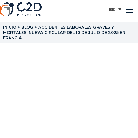
INICIO
>
BLOG
>
ACCIDENTES LABORALES GRAVES Y
MORTALES: NUEVA CIRCULAR DEL 10 DE JULIO DE 2025 EN
FRANCIA
Accidentes laborales
graves y mortales:
nueva circular del 10 de
julio de 2025 en Francia