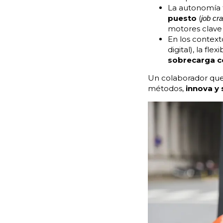
La autonomía
puesto
(
job cra
motores clave 
En los context
digital), la f
sobrecarga co
Un colaborador que s
métodos,
innova y 