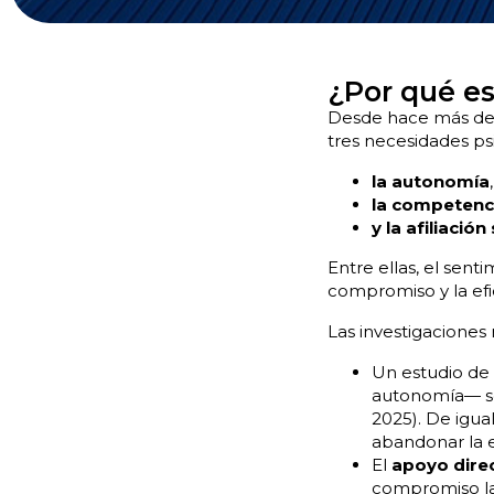
¿Por qué es
Desde hace más de 
tres necesidades ps
la autonomía
,
la competenc
y la afiliación
Entre ellas, el sen
compromiso y la efi
Las investigaciones
Un estudio de 
autonomía— so
2025). De igua
abandonar la 
El
apoyo direc
compromiso lab