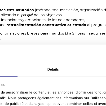
nes estructuradas
(método, secuenciación, organización d
plicando el
de los objetivos,
por qué
 limitaciones y emociones de los colaboradores,
 una
retroalimentación constructiva orientada
al progres
luso formaciones breves para mandos (3 a 5 horas + seguimie
.
ón y participación reales
enta de la capacidad de influir en decisiones significativas:
ión
de objetivos,
 la priorización o elección de herramientas,
Détails
 en las decisiones estratégicas
de la unidad.
ntes muestran que este enfoque aumenta el
compromiso
d
novación
cotidiana. Los empleados implicados se
sienten 
ies.
ones creativas
, mejorando tanto la
seguridad como el re
e personnaliser le contenu et les annonces, d'offrir des fonctio
rafic. Nous partageons également des informations sur l'utilisati
 organización del trabajo
, de publicité et d'analyse, qui peuvent combiner celles-ci avec