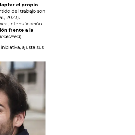
aptar el propio
ntido del trabajo son
., 2023).
ca, intensificación
ón frente a la
).
enceDirect
iciativa, ajusta sus