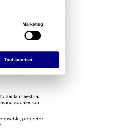
Tres dimensiones
 (OKR centrados en
Marketing
el tiempo,
ones innecesarias.
a), estos márgenes
Tout autoriser
n
 esenciales tres
orzar la maestría.
vas individuales con
sponsable, protector
.