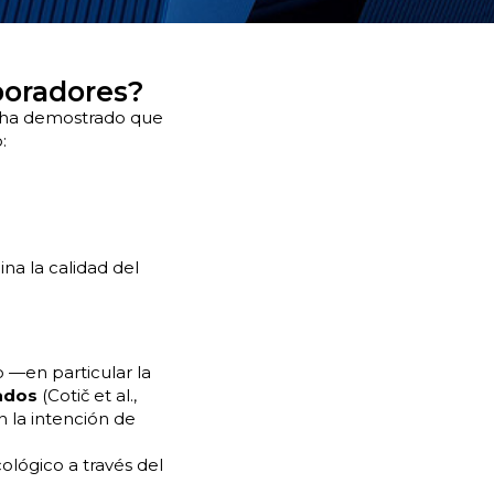
boradores?
 ha demostrado que
:
na la calidad del
o —en particular la
ados
(Cotič et al.,
 la intención de
ológico a través del