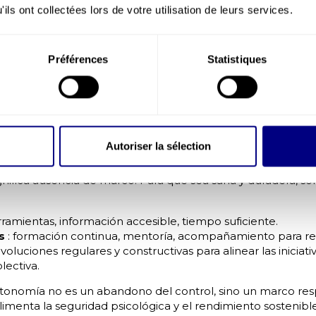
ils ont collectées lors de votre utilisation de leurs services.
erminante para la prevención de riesgos y el rendimiento. 
ico sentimiento de dominio:
e método
: libertad en la forma de alcanzar los resultados
Préférences
Statistiques
n presencia),
 planificación
: capacidad para organizar las prioridades y 
 secuenciación
: limitar la micro-supervisión y las validaci
 altamente regulados (industria, construcción, farmacéutic
an la seguridad psicológica y la motivación.
Autoriser la sélection
, competencias y retroalimentació
nifica ausencia de marco. Para que sea sana y duradera, son
rramientas, información accesible, tiempo suficiente.
as
: formación continua, mentoría, acompañamiento para ref
evoluciones regulares y constructivas para alinear las iniciati
olectiva.
utonomía no es un abandono del control, sino un marco re
limenta la seguridad psicológica y el rendimiento sostenible