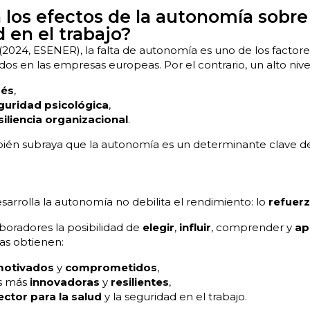
 los efectos de la autonomía sobre 
d en el trabajo?
024, ESENER), la falta de autonomía es uno de los factore
ados en las empresas europeas. Por el contrario, un alto niv
rés
,
guridad psicológica
,
siliencia organizacional
.
ién subraya que la autonomía es un determinante clave d
sarrolla la autonomía no debilita el rendimiento: lo
refuer
aboradores la posibilidad de
elegir
,
influir
, comprender y
ap
as obtienen:
otivados
y
comprometidos
,
es más
innovadoras
y
resilientes
,
ector para la salud
y la seguridad en el trabajo.