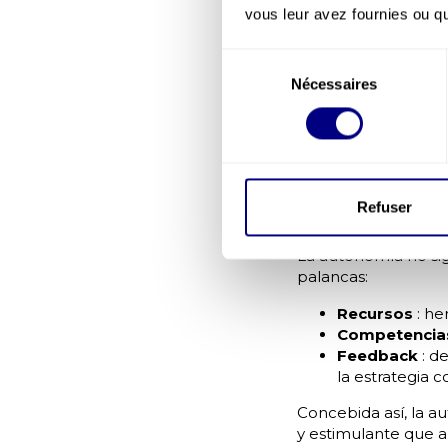
vous leur avez fournies ou qu'
El
es det
work design
fomentan un autént
Sélection
autonomía d
Nécessaires
du
objetivos, no e
consentement
autonomía de
autonomía de
Incluso en entornos
de maniobra refuerz
Refuser
4. Recursos
La autonomía no sig
palancas:
Recursos
: he
Competenci
Feedback
: d
la estrategia c
Concebida así, la a
y estimulante que a