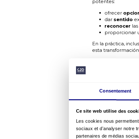
potentes:
ofrecer
opcio
dar
sentido
ex
reconocer
las
proporcionar
En la práctica, inc
esta transformación
2. Delegaci
La autonomía se alim
co-construcc
delegación
en
Consentement
participación
Los estudios recie
y la calidad de la
in
Ce site web utilise des cook
desarrollan soluci
Les cookies nous permettent d
organizacional
.
sociaux et d'analyser notre t
3. Diseño y
partenaires de médias sociaux