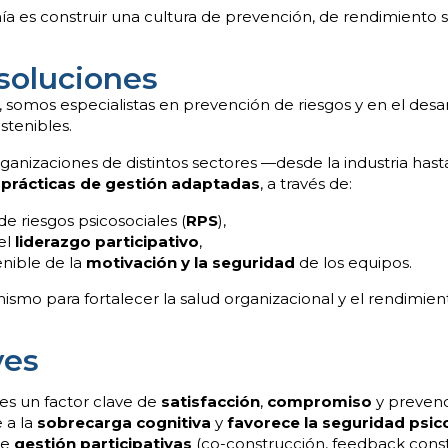
ía es construir una cultura de prevención, de rendimiento s
soluciones
, somos especialistas en prevención de riesgos y en el desar
stenibles.
izaciones de distintos sectores —desde la industria hasta
 prácticas de gestión adaptadas
, a través de:
de riesgos psicosociales (
RPS
),
del
liderazgo participativo
,
enible de la
motivación y la seguridad
de los equipos.
smo para fortalecer la salud organizacional y el rendimien
ves
es un factor clave de
satisfacción
,
compromiso
y preven
 a la
sobrecarga cognitiva
y
favorece la seguridad psic
de
gestión participativas
(co-construcción, feedback const