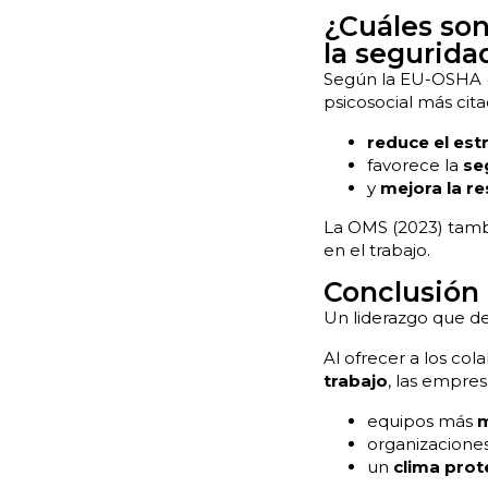
¿Cuáles son
la segurida
Según la EU-OSHA (2
psicosocial más cit
reduce el est
favorece la
se
y
mejora la re
La OMS (2023) tamb
en el trabajo.
Conclusión
Un liderazgo que de
Al ofrecer a los col
trabajo
, las empres
equipos más
m
organizacion
un
clima prot