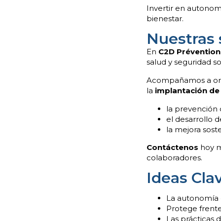
Invertir en autonom
bienestar.
Nuestras 
En
C2D Prévention
salud y seguridad so
Acompañamos a organ
la
implantación de
la prevención 
el desarrollo 
la mejora sost
Contáctenos
hoy mi
colaboradores.
Ideas Cla
La autonomía 
Protege frente
Las prácticas 