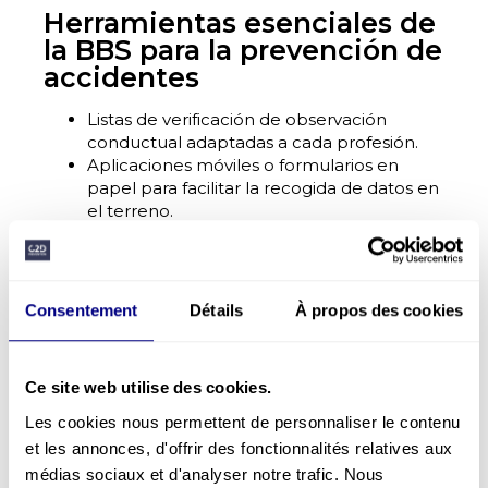
Herramientas esenciales de
la BBS para la prevención de
accidentes
Listas de verificación de observación
conductual adaptadas a cada profesión.
Aplicaciones móviles o formularios en
papel para facilitar la recogida de datos en
el terreno.
Cuadros de mando e informes analíticos
para orientar las acciones preventivas.
Sesiones de retroalimentación y talleres
colaborativos para reforzar la implicación.
Consentement
Détails
À propos des cookies
Programas de reconocimiento para
incentivar de forma duradera los
comportamientos seguros.
Ce site web utilise des cookies.
Por qué adoptar la BBS en
Les cookies nous permettent de personnaliser le contenu
su organización
et les annonces, d'offrir des fonctionnalités relatives aux
La BBS actúa no solo sobre los riesgos
médias sociaux et d'analyser notre trafic. Nous
materiales, sino también sobre