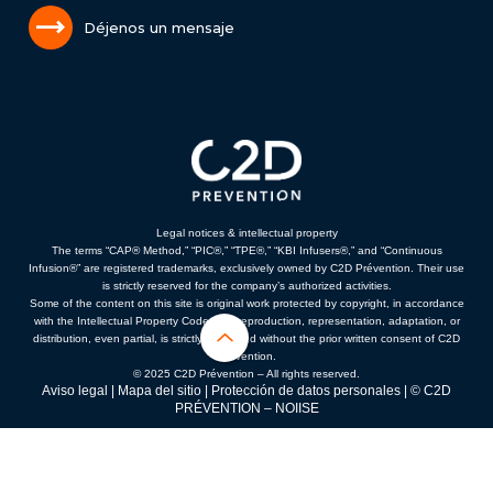
Déjenos un mensaje
Legal notices & intellectual property
The terms “CAP® Method,” “PIC®,” “TPE®,” “KBI Infusers®,” and “Continuous
Infusion®” are registered trademarks, exclusively owned by C2D Prévention. Their use
is strictly reserved for the company’s authorized activities.
Some of the content on this site is original work protected by copyright, in accordance
with the Intellectual Property Code. Any reproduction, representation, adaptation, or
distribution, even partial, is strictly prohibited without the prior written consent of C2D
Prévention.
© 2025 C2D Prévention – All rights reserved.
Aviso legal
|
Mapa del sitio
|
Protección de datos personales
| © C2D
PRÉVENTION –
NOIISE