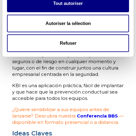
adecuadas cuando se detecten conductas de
Tout autoriser
riesgo.
Para ello hemos desarrollado
KBI
, un
software
Autoriser la sélection
en línea sencillo de utilizar
, que cada
empleado puede manejar fácilmente para
registrar sus observaciones.
Refuser
Inspirada en la metodología BBS, esta
herramienta permite captar comportamientos
seguros o de riesgo en cualquier momento y
lugar, con el fin de construir juntos una cultura
empresarial centrada en la seguridad.
KBI es una aplicación práctica, fácil de implantar
y que hace que la prevención conductual sea
accesible para todos los equipos.
¿Quiere sensibilizar a sus equipos antes de
lanzarse? Descubra nuestra
Conferencia BBS
—
disponible en formato presencial o a distancia.
Ideas Claves