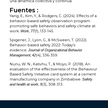
una dinámica colectiva y continua.
Fuentes :
Yang, E., Kim, Y., & Rodgers, C. (2024). Effects of a
behavior-based safety observation program:
promoting safe behaviors and safety climate at
work.
,
(1), 133-145.
Work
77
Spigener, J., Lyon, G., & McSween, T. (2022).
Behavior-based safety 2022: Today’s
evidence.
Journal of Organizational Behavior
,
(4), 336-359.
Management
42
Nunu, W. N., Kativhu, T., & Moyo, P. (2018). An
evaluation of the effectiveness of the Behaviour
Based Safety Initiative card system at a cement
manufacturing company in Zimbabwe.
Safety
,
(3), 308-313.
and health at work
9