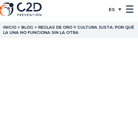
INICIO
>
BLOG
>
REGLAS DE ORO Y CULTURA JUSTA: POR QUÉ
LA UNA NO FUNCIONA SIN LA OTRA
Reglas de oro y cultura
justa: por qué la una no
funciona sin la otra