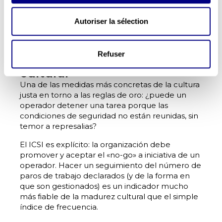
https://www.c2dprevention.com/es/talleres-
3/
]
integran este árbol de decisión en la práctica
Autoriser la sélection
directiva cotidiana.
4. Valore el paro de trabajo
Refuser
como indicador de salud
cultural
Una de las medidas más concretas de la cultura
justa en torno a las reglas de oro: ¿puede un
operador detener una tarea porque las
condiciones de seguridad no están reunidas, sin
temor a represalias?
El ICSI es explícito: la organización debe
promover y aceptar el «no-go» a iniciativa de un
operador. Hacer un seguimiento del número de
paros de trabajo declarados (y de la forma en
que son gestionados) es un indicador mucho
más fiable de la madurez cultural que el simple
índice de frecuencia.