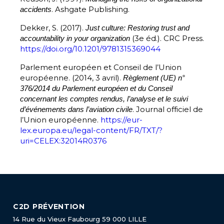
. Ashgate Publishing.
accidents
Dekker, S. (2017).
Just culture: Restoring trust and
(3e éd.). CRC Press.
accountability in your organization
https://doi.org/10.1201/9781315369044
Parlement européen et Conseil de l’Union
européenne. (2014, 3 avril).
Règlement (UE) n°
376/2014 du Parlement européen et du Conseil
concernant les comptes rendus, l’analyse et le suivi
. Journal officiel de
d’événements dans l’aviation civile
l’Union européenne.
https://eur-
lex.europa.eu/legal-content/FR/TXT/?
uri=CELEX:32014R0376
C2D PRÉVENTION
14 Rue du Vieux Faubourg
59 000 LILLE