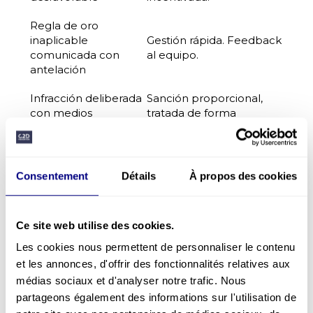
Regla de oro
inaplicable
Gestión rápida. Feedback
comunicada con
al equipo.
antelación
Infracción deliberada
Sanción proporcional,
con medios
tratada de forma
disponibles
coherente y previsible.
Esta claridad es lo que permite a un operador
notificar en lugar de ocultar. Es también el
Consentement
Détails
À propos des cookies
fundamento de nuestro
[acompañamiento en
cultura de seguridad →
https://www.c2dprevention.com/es/talleres-
Ce site web utilise des cookies.
3/
]
: construir las condiciones organizativas de la
confianza antes de desplegar las herramientas.
Les cookies nous permettent de personnaliser le contenu
et les annonces, d'offrir des fonctionnalités relatives aux
3. Forme a sus mandos
médias sociaux et d'analyser notre trafic. Nous
intermedios para distinguir
partageons également des informations sur l'utilisation de
error de infracción