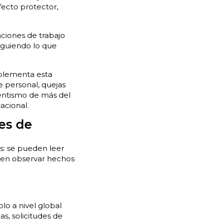
fecto protector,
aciones de trabajo
inguiendo lo que
mplementa esta
e personal, quejas
sentismo de más del
acional.
es de
os: se pueden leer
e en observar hechos
o a nivel global
as, solicitudes de