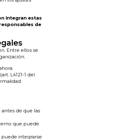
n integran estas
 responsables de
egales
n. Entre ellos se
ganización.
ahora
art. L4121-1 del
ormalidad
, antes de que las
externo que puede
l puede integrarse