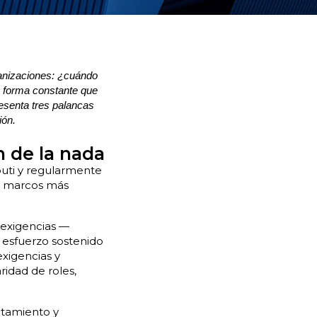
ganizaciones: ¿cuándo
e forma constante que
resenta tres palancas
ión.
n de la nada
uti y regularmente
os marcos más
s exigencias —
 esfuerzo sostenido
exigencias y
ridad de roles,
gotamiento y