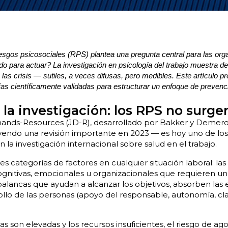
iesgos psicosociales (RPS) plantea una pregunta central para las or
 para actuar? La investigación en psicología del trabajo muestra d
las crisis — sutiles, a veces difusas, pero medibles. Este artículo p
s científicamente validadas para estructurar un enfoque de prevenc
 la investigación: los RPS no surge
nds-Resources (JD-R), desarrollado por Bakker y Demero
uyendo una revisión importante en 2023 — es hoy uno de l
en la investigación internacional sobre salud en el trabajo.
s categorías de factores en cualquier situación laboral: la
ognitivas, emocionales u organizacionales que requieren un
palancas que ayudan a alcanzar los objetivos, absorben las 
ollo de las personas (apoyo del responsable, autonomía, cla
s son elevadas y los recursos insuficientes, el riesgo de a