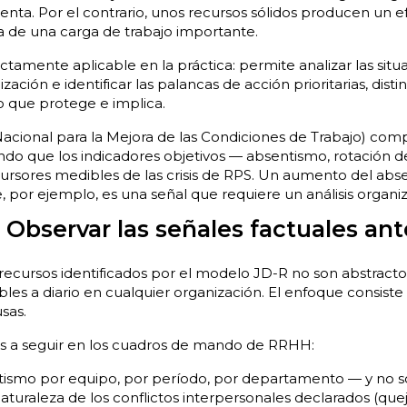
nta. Por el contrario, unos recursos sólidos producen un e
a de una carga de trabajo importante.
tamente aplicable en la práctica: permite analizar las situ
zación e identificar las palancas de acción prioritarias, dist
o que protege e implica.
acional para la Mejora de las Condiciones de Trabajo) co
do que los indicadores objetivos — absentismo, rotación d
ursores medibles de las crisis de RPS. Un aumento del ab
, por ejemplo, es una señal que requiere un análisis organiz
 Observar las señales factuales ant
s recursos identificados por el modelo JD-R no son abstract
ibles a diario en cualquier organización. El enfoque consist
sas.
es a seguir en los cuadros de mando de RRHH:
ismo por equipo, por período, por departamento — y no sol
aturaleza de los conflictos interpersonales declarados (quej