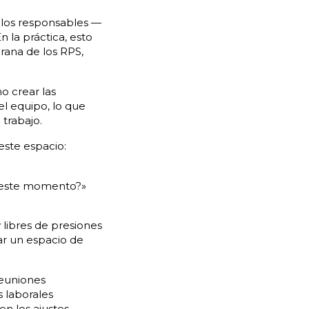
 los responsables —
 la práctica, esto
rana de los RPS,
o crear las
el equipo, lo que
 trabajo.
este espacio:
n este momento?»
 libres de presiones
r un espacio de
euniones
s laborales
n los ajustes