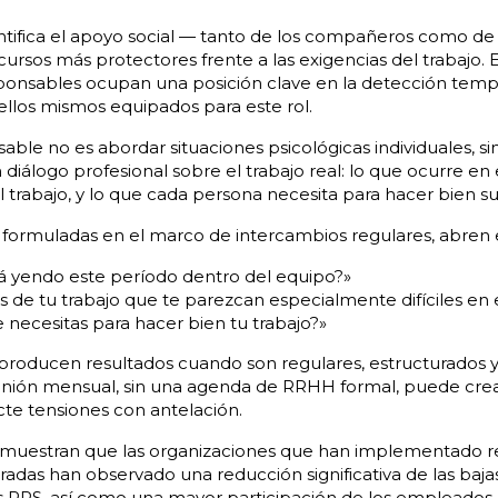
tifica el apoyo social — tanto de los compañeros como de
rsos más protectores frente a las exigencias del trabajo. En
esponsables ocupan una posición clave en la detección temp
llos mismos equipados para este rol.
able no es abordar situaciones psicológicas individuales, sin
diálogo profesional sobre el trabajo real: lo que ocurre en 
el trabajo, y lo que cada persona necesita para hacer bien su
, formuladas en el marco de intercambios regulares, abren 
á yendo este período dentro del equipo?»
s de tu trabajo que te parezcan especialmente difíciles e
e necesitas para hacer bien tu trabajo?»
producen resultados cuando son regulares, estructurados y
unión mensual, sin una agenda de RRHH formal, puede crea
te tensiones con antelación.
muestran que las organizaciones que han implementado r
adas han observado una reducción significativa de las baja
s RPS, así como una mayor participación de los empleados e