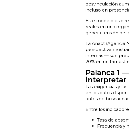
desvinculación aume
incluso en presenci
Este modelo es direc
reales en una organi
genera tensión de l
La Anact (Agencia N
perspectiva mostran
internas — son prec
20% en un trimestre
Palanca 1 —
interpretar
Las exigencias y lo
en los datos dispon
antes de buscar cau
Entre los indicador
Tasa de absent
Frecuencia y n