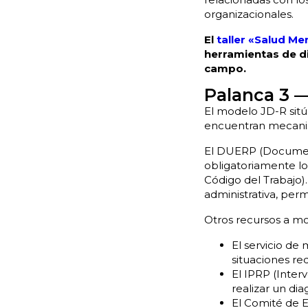
organizacionales.
El
taller «Salud Me
herramientas de d
campo.
Palanca 3 —
El modelo JD-R sitúa
encuentran mecanism
El DUERP (Document
obligatoriamente los
Código del Trabajo)
administrativa, per
Otros recursos a mov
El servicio de
situaciones re
El IPRP (Inter
realizar un di
El Comité de E