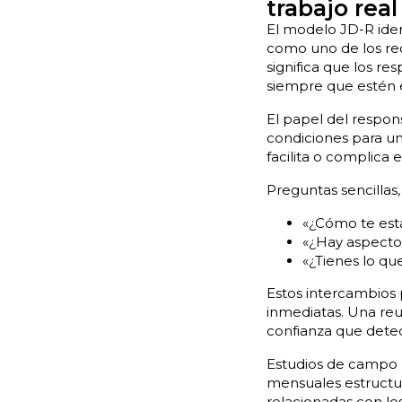
trabajo real
El modelo JD-R iden
como uno de los recu
significa que los r
siempre que estén e
El papel del respons
condiciones para un 
facilita o complica 
Preguntas sencillas
«¿Cómo te est
«¿Hay aspecto
«¿Tienes lo qu
Estos intercambios 
inmediatas. Una re
confianza que detec
Estudios de campo 
mensuales estructur
relacionadas con lo