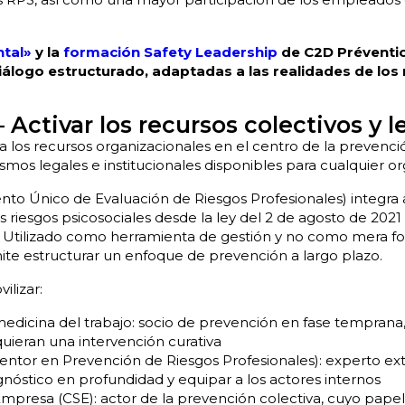
ntal»
y la
formación Safety Leadership
de C2D Préventio
iálogo estructurado, adaptadas a las realidades de los
 Activar los recursos colectivos y l
 los recursos organizacionales en el centro de la prevenció
os legales e institucionales disponibles para cualquier or
o Único de Evaluación de Riesgos Profesionales) integra 
 riesgos psicosociales desde la ley del 2 de agosto de 2021 (
. Utilizado como herramienta de gestión y no como mera f
mite estructurar un enfoque de prevención a largo plazo.
ilizar:
 medicina del trabajo: socio de prevención en fase temprana
quieran una intervención curativa
ventor en Prevención de Riesgos Profesionales): experto 
agnóstico en profundidad y equipar a los actores internos
mpresa (CSE): actor de la prevención colectiva, cuyo pape