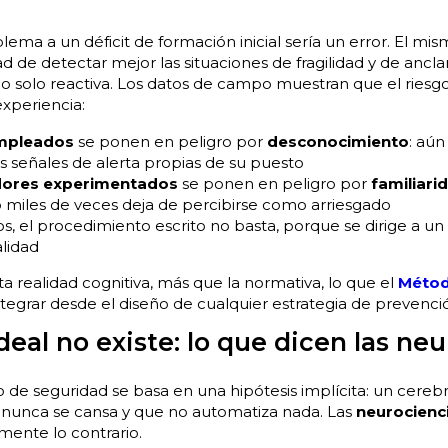
lema a un déficit de formación inicial sería un error. El mi
d de detectar mejor las situaciones de fragilidad y de ancl
no solo reactiva. Los datos de campo muestran que el riesg
experiencia:
mpleados
se ponen en peligro por
desconocimiento
: aún
las señales de alerta propias de su puesto
dores experimentados
se ponen en peligro por
familiari
 miles de veces deja de percibirse como arriesgado
, el procedimiento escrito no basta, porque se dirige a un
alidad
a realidad cognitiva, más que la normativa, lo que el
Méto
tegrar desde el diseño de cualquier estrategia de prevenci
ideal no existe: lo que dicen las ne
 de seguridad se basa en una hipótesis implícita: un cer
 nunca se cansa y que no automatiza nada. Las
neurocienc
ente lo contrario.