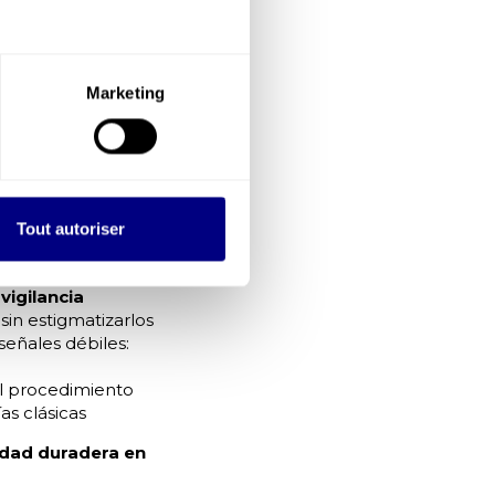
que tenga
 enfoque de
Marketing
o teórico
iencias aplicadas
o reforzado
Tout autoriser
l riesgo es máximo
vigilancia
sin estigmatizarlos
señales débiles:
el procedimiento
as clásicas
idad duradera en