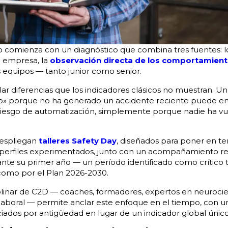
comienza con un diagnóstico que combina tres fuentes: l
a empresa, la
observación directa de los comportamien
s equipos — tanto junior como senior.
lar diferencias que los indicadores clásicos no muestran. U
o» porque no ha generado un accidente reciente puede en
riesgo de automatización, simplemente porque nadie ha vue
despliegan
talleres Safety Day
, diseñados para poner en te
s perfiles experimentados, junto con un acompañamiento re
ante su primer año — un período identificado como crítico t
omo por el Plan 2026-2030.
iplinar de C2D — coaches, formadores, expertos en neurocie
 laboral — permite anclar este enfoque en el tiempo, con 
ciados por antigüedad en lugar de un indicador global único