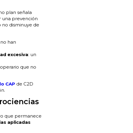
smo plan señala
ar una prevención
o no disminuye de
 no han
dad excesiva
: un
 operario que no
do CAP
de C2D
ón.
urociencias
ebro que permanece
ias aplicadas