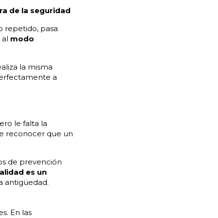
ra de la seguridad
o repetido, pasa
 al
modo
aliza la misma
perfectamente a
ro le falta la
be reconocer que un
vos de prevención
alidad es un
la antigüedad.
s. En las