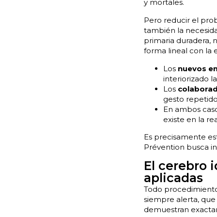
y mortales.
Pero reducir el prob
también la necesida
primaria duradera, 
forma lineal con la 
Los
nuevos e
interiorizado 
Los
colabora
gesto repetido
En ambos casos
existe en la re
Es precisamente est
Prévention busca in
El cerebro 
aplicadas
Todo procedimiento
siempre alerta, que
demuestran exactam