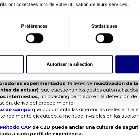
de C2D: construir una prevención 
ils ont collectées lors de votre utilisation de leurs services.
l cerebro real
el reto no es añadir una formación más, sino
reconstruir el
Préférences
Statistiques
r del funcionamiento real del cerebro
, y no de un operari
ante.
2D Prévention se apoya en las aportaciones de las neuroc
 diferente según el perfil:
s empleados y el personal temporal
, un acompañamient
Autoriser la sélection
imeros meses, el período en el que el desconocimiento de
ecta con la prioridad fijada por el Plan 2026-2030
oradores experimentados
, talleres de
reactivación de la 
antes de actuar)
, que cuestionan los gestos automatizados 
s intermedios
, un coaching centrado en la detección de 
itación, deriva del procedimiento
co de campo
que documenta las diferencias reales entre 
esto realmente ejecutado, a menudo invisibles en las auditorí
Método CAP
de C2D puede anclar una cultura de segur
ada a cada perfil de experiencia.