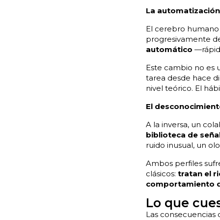
La automatización
El cerebro humano e
progresivamente d
automático
—rápido
Este cambio no es u
tarea desde hace di
nivel teórico. El hábi
El desconocimiento
A la inversa, un col
biblioteca de seña
ruido inusual, un ol
Ambos perfiles sufr
clásicos:
tratan el 
comportamiento qu
Lo que cues
Las consecuencias de