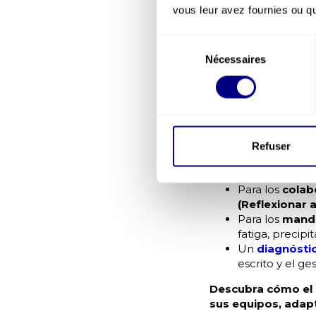
El enfoque 
vous leur avez fournies ou qu'
en cuenta e
Sélection
Ante esta realidad, 
Nécessaires
du
prevención a parti
consentement
perfectamente vigil
El
Método CAP
de C
para actuar de forma
Para los
nuevo
Refuser
durante los pr
— en línea dir
Para los
colab
(Reflexionar 
Para los
mando
fatiga, precip
Un
diagnósti
escrito y el g
Descubra cómo el
sus equipos, adapt