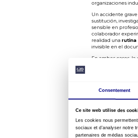
organizaciones indus
Un accidente grave 
sustitución, invest
sensible en profesi
colaborador experim
realidad una
rutina
invisible en el doc
En ambos casos, la
ya estaban presente
Una acogida en
según la exper
Procedimientos
Consentement
Mandos formad
vigilancia liga
Una accidentali
Ce site web utilise des cook
¿Quiere saber si s
Les cookies nous permettent d
diagnóstico de c
sociaux et d'analyser notre t
antigüedad.
partenaires de médias sociaux