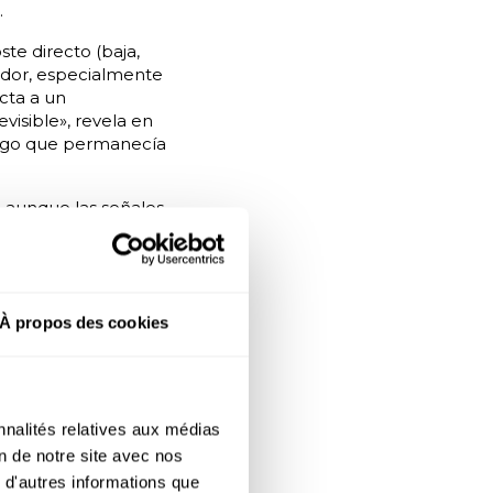
.
te directo (baja,
ador, especialmente
cta a un
isible», revela en
esgo que permanecía
 aunque las señales
in diferenciación
e han hecho así»
À propos des cookies
a bajada de
or y senior
ntion realiza un
nnalités relatives aux médias
fil y la
on de notre site avec nos
 d'autres informations que