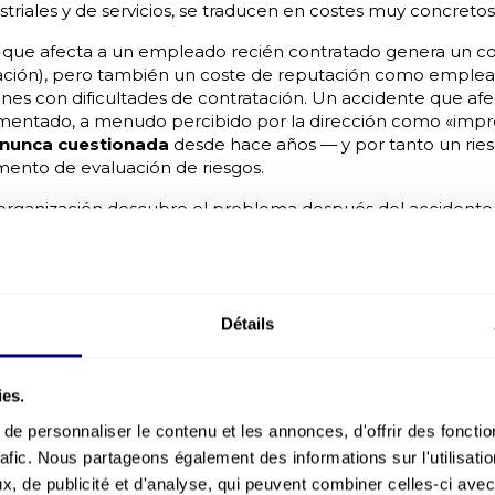
triales y de servicios, se traducen en costes muy concretos
que afecta a un empleado recién contratado genera un cos
igación), pero también un coste de reputación como emple
ones con dificultades de contratación. Un accidente que afe
entado, a menudo percibido por la dirección como «imprev
 nunca cuestionada
desde hace años — y por tanto un ri
umento de evaluación de riesgos.
 organización descubre el problema después del accidente,
s antes:
 el puesto estandarizada, idéntica para todos los perfiles, s
iencia
 que nunca se revisan, incluidos los gestos que «siempre s
Détails
os para hacer cumplir la norma, pero no para detectar un
da a la fatiga o a la automatización
dad analizada en volumen, sin distinción entre perfiles juni
ies.
u organización presenta estos puntos ciegos? C2D Préve
e personnaliser le contenu et les annonces, d'offrir des fonctio
ampo
que distingue con precisión los riesgos según el per
rafic. Nous partageons également des informations sur l'utilisati
, de publicité et d'analyse, qui peuvent combiner celles-ci avec