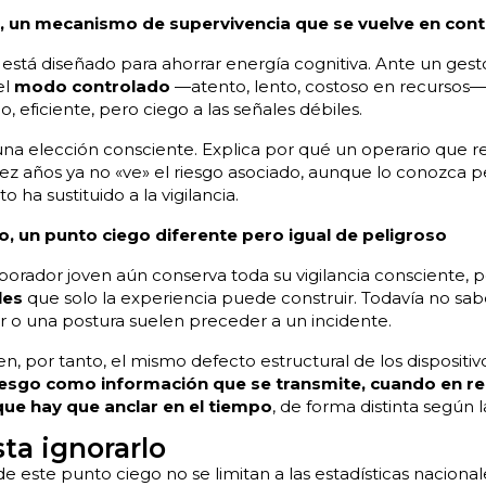
, un mecanismo de supervivencia que se vuelve en cont
stá diseñado para ahorrar energía cognitiva. Ante un gest
el
modo controlado
—atento, lento, costoso en recursos—
, eficiente, pero ciego a las señales débiles.
na elección consciente. Explica por qué un operario que re
ez años ya no «ve» el riesgo asociado, aunque lo conozca 
to ha sustituido a la vigilancia.
, un punto ciego diferente pero igual de peligroso
aborador joven aún conserva toda su vigilancia consciente, pe
les
que solo la experiencia puede construir. Todavía no sa
or o una postura suelen preceder a un incidente.
en, por tanto, el mismo defecto estructural de los dispositi
riesgo como información que se transmite, cuando en re
e hay que anclar en el tiempo
, de forma distinta según 
ta ignorarlo
 este punto ciego no se limitan a las estadísticas nacionale