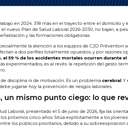
abajo en 2024. 318 más en el trayecto entre el domicilio y el
n el nuevo Plan de Salud Laboral 2026-2030, no bajan, a pes
eñalización y las formaciones obligatorias.
pecialmente la atención a los equipos de C2D Prévention so
fectan a dos perfiles totalmente opuestos, y por razones op
s,
el 59 % de los accidentes mortales ocurren durante el
más experimentados, es al revés: la repetición del gesto term
ro.
e disciplina ni de motivación. Es un problema
cerebral
. Y
ebe jugarse hoy la prevención de riesgos laborales.
s, un mismo punto ciego: lo que rev
ud Laboral, presentado el 5 de junio de 2026, fija las orien
los próximos cinco años. Sitúa explícitamente a los jóvenes 
ntre los públicos prioritarios, debido a su sobreexposición 