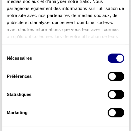
médias sociaux et d'analyser notre trafic. Nous
nuestros comportamientos sin que siempre
partageons également des informations sur l'utilisation de
seamos conscientes de ello.
notre site avec nos partenaires de médias sociaux, de
publicité et d'analyse, qui peuvent combiner celles-ci
Este enfoque permite comprender mejor por
avec d'autres informations que vous leur avez fournies
qué los incidentes y los accidentes no son
ou qu'ils ont collectées lors de votre utilisation de leurs
únicamente fruto de la negligencia o la falta
services.
de competencias, sino también la
Sélection
consecuencia natural del funcionamiento
Nécessaires
du
humano.
consentement
Préférences
Statistiques
Decisiones y Prevención:
2
Marketing
Adaptar los Sistemas a la
Realidad Humana