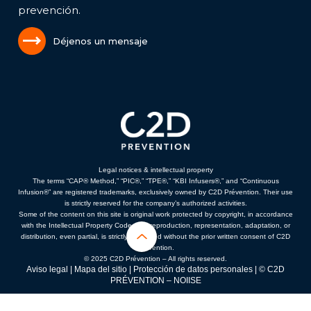
prevención.
Déjenos un mensaje
Legal notices & intellectual property
The terms “CAP® Method,” “PIC®,” “TPE®,” “KBI Infusers®,” and “Continuous
Infusion®” are registered trademarks, exclusively owned by C2D Prévention. Their use
is strictly reserved for the company’s authorized activities.
Some of the content on this site is original work protected by copyright, in accordance
with the Intellectual Property Code. Any reproduction, representation, adaptation, or
distribution, even partial, is strictly prohibited without the prior written consent of C2D
Prévention.
© 2025 C2D Prévention – All rights reserved.
Aviso legal
|
Mapa del sitio
|
Protección de datos personales
| © C2D
PRÉVENTION –
NOIISE