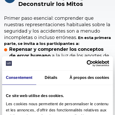
Deconstruir los Mitos
Primer paso esencial: comprender que
nuestras representaciones habituales sobre la
seguridad y los accidentes son a menudo
incompletas o incluso erróneas.
En esta primera
parte, se invita a los participantes a:
Repensar y comprender los conceptos
de error humano
a la luz de los aportes de
las neurociencias.
Tomar conciencia de que incluso los
Consentement
Détails
À propos des cookies
profesionales experimentados siguen
expuestos
a los límites biológicos y
funcionales de su cerebro.
Ce site web utilise des cookies.
Descubrir cómo el procesamiento
Les cookies nous permettent de personnaliser le contenu
automático de la información,
et les annonces, d'offrir des fonctionnalités relatives aux
omnipresente en la vida diaria, influye en