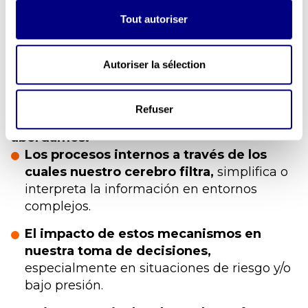
La prevención de riesgos se basa en gran
Tout autoriser
medida en los comportamientos, las
decisiones y las interpretaciones individuales.
Autoriser la sélection
Sin embargo, estos elementos están a su vez
influidos por mecanismos cerebrales que en
gran parte escapan a nuestro control
Refuser
consciente.
En esta segunda parte del taller
abordamos:
Los procesos internos a través de los
cuales nuestro cerebro filtra,
simplifica o
interpreta la información en entornos
complejos.
El impacto de estos mecanismos en
nuestra toma de decisiones,
especialmente en situaciones de riesgo y/o
bajo presión.