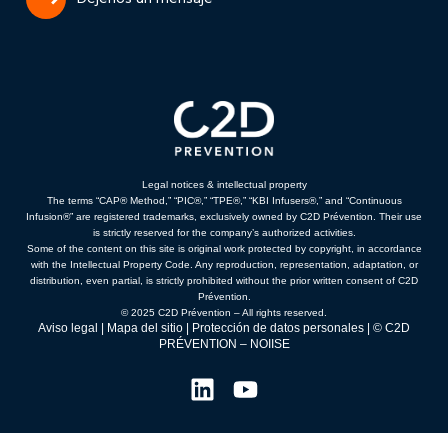
Legal notices & intellectual property
The terms “CAP® Method,” “PIC®,” “TPE®,” “KBI Infusers®,” and “Continuous
Infusion®” are registered trademarks, exclusively owned by C2D Prévention. Their use
is strictly reserved for the company’s authorized activities.
Some of the content on this site is original work protected by copyright, in accordance
with the Intellectual Property Code. Any reproduction, representation, adaptation, or
distribution, even partial, is strictly prohibited without the prior written consent of C2D
Prévention.
© 2025 C2D Prévention – All rights reserved.
Aviso legal
|
Mapa del sitio
|
Protección de datos personales
| © C2D
PRÉVENTION –
NOIISE