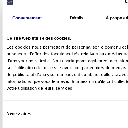
sostenibles
Acompañamientos personalizados para
desplegar soluciones que transformen las
Consentement
Détails
À propos d
prácticas, incluyendo formaciones en
liderazgo en seguridad, talleres específicos
y coaching conductual
Ce site web utilise des cookies.
Infusión continua de la cultura de salud y
seguridad mediante dispositivos de
Les cookies nous permettent de personnaliser le contenu et 
seguimiento y anclaje a largo plazo
annonces, d'offrir des fonctionnalités relatives aux médias s
Intervenciones temáticas y talleres
d'analyser notre trafic. Nous partageons également des info
prácticos, como ergonomía, bienestar en
sur l'utilisation de notre site avec nos partenaires de médias
la empresa, comunicación no violenta,
de publicité et d'analyse, qui peuvent combiner celles-ci ave
gestión del estrés y neurociencia aplicada
informations que vous leur avez fournies ou qu'ils ont collect
a la prevención, con el objetivo de vincular
la prevención de riesgos físicos y mentales
votre utilisation de leurs services.
Más allá de reducir los accidentes laborales y
mejorar la prevención de riesgos, un enfoque
Sélection
como el de C2D Prévention ayuda a las
Nécessaires
du
organizaciones a integrar de forma duradera
consentement
una cultura en la que la seguridad se convierte