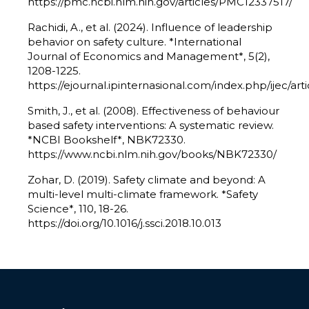
https://pmc.ncbi.nlm.nih.gov/articles/PMC12337517/
Rachidi, A., et al. (2024). Influence of leadership
behavior on safety culture. *International
Journal of Economics and Management*, 5(2),
1208-1225.
https://ejournal.ipinternasional.com/index.php/ijec/art
Smith, J., et al. (2008). Effectiveness of behaviour
based safety interventions: A systematic review.
*NCBI Bookshelf*, NBK72330.
https://www.ncbi.nlm.nih.gov/books/NBK72330/
Zohar, D. (2019). Safety climate and beyond: A
multi-level multi-climate framework. *Safety
Science*, 110, 18-26.
https://doi.org/10.1016/j.ssci.2018.10.013