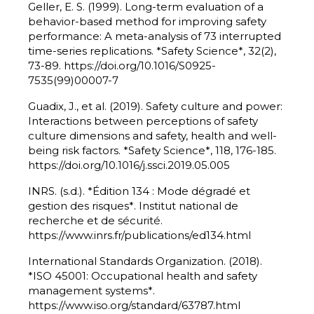
Geller, E. S. (1999). Long-term evaluation of a
behavior-based method for improving safety
performance: A meta-analysis of 73 interrupted
time-series replications. *Safety Science*, 32(2),
73-89. https://doi.org/10.1016/S0925-
7535(99)00007-7
Guadix, J., et al. (2019). Safety culture and power:
Interactions between perceptions of safety
culture dimensions and safety, health and well-
being risk factors. *Safety Science*, 118, 176-185.
https://doi.org/10.1016/j.ssci.2019.05.005
INRS. (s.d.). *Édition 134 : Mode dégradé et
gestion des risques*. Institut national de
recherche et de sécurité.
https://www.inrs.fr/publications/ed134.html
International Standards Organization. (2018).
*ISO 45001: Occupational health and safety
management systems*.
https://www.iso.org/standard/63787.html