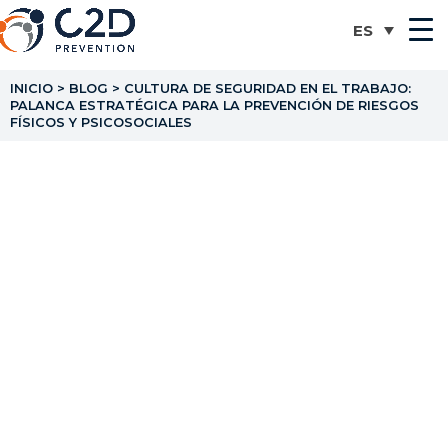
INICIO
>
BLOG
>
CULTURA DE SEGURIDAD EN EL TRABAJO:
PALANCA ESTRATÉGICA PARA LA PREVENCIÓN DE RIESGOS
FÍSICOS Y PSICOSOCIALES
Cultura de seguridad en
el trabajo: palanca
estratégica para la
prevención de riesgos
físicos y psicosociales