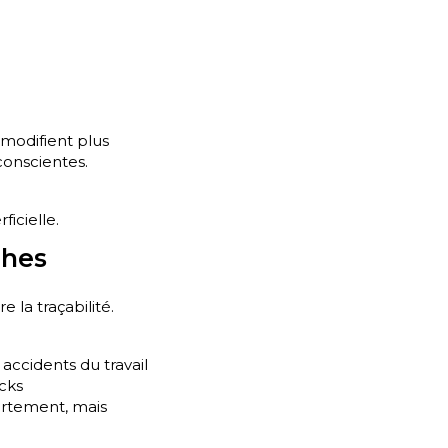
modifient plus
nconscientes.
ficielle.
ches
 la traçabilité.
accidents du travail
acks
ortement, mais