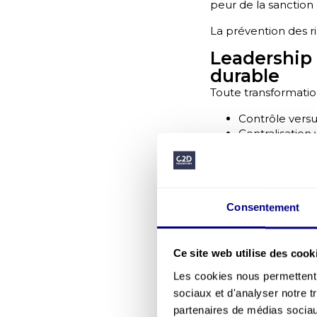
peur de la sanction
La prévention des r
Leadership 
durable
Toute transformation
Contrôle vers
Centralisation 
Conformité vers
Les recherches sur 
stimule l’engagement
Consentement
Le leadership sécur
Exigence stru
Ce site web utilise des cook
Cohérence c
Modélisation 
Les cookies nous permettent d
Valorisation d
sociaux et d'analyser notre t
partenaires de médias sociaux
Le manager ne chang