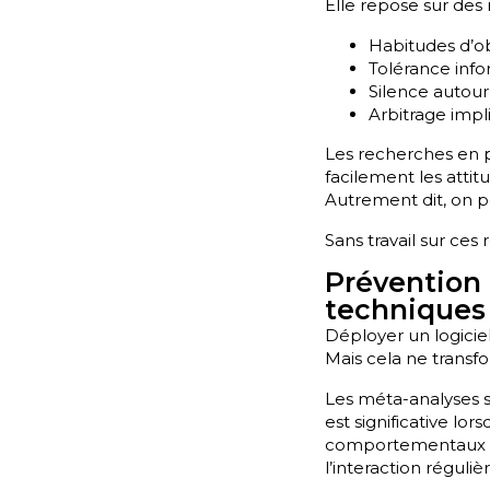
Elle repose sur des r
Habitudes d’ob
Tolérance info
Silence autour
Arbitrage impl
Les recherches en p
facilement les attitu
Autrement dit, on peu
Sans travail sur ces 
Prévention 
techniques
Déployer un logiciel
Mais cela ne transf
Les méta-analyses s
est significative lo
comportementaux st
l’interaction régul