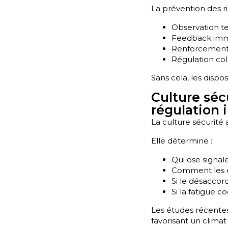
La prévention des r
Observation te
Feedback imm
Renforcement 
Régulation col
Sans cela, les dispo
Culture séc
régulation i
La culture sécurité 
Elle détermine :
Qui ose signal
Comment les er
Si le désacco
Si la fatigue 
Les études récentes
favorisant un clima