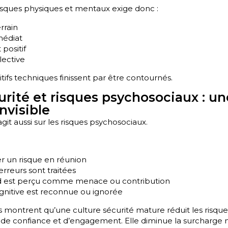
isques physiques et mentaux exige donc :
rrain
édiat
positif
lective
sitifs techniques finissent par être contournés.
urité et risques psychosociaux : un
nvisible
agit aussi sur les risques psychosociaux.
er un risque en réunion
reurs sont traitées
rd est perçu comme menace ou contribution
cognitive est reconnue ou ignorée
 montrent qu’une culture sécurité mature réduit les risqu
t de confiance et d’engagement. Elle diminue la surcharge m