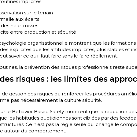
outines implicites :
servation sur le terrain
rmelle aux écarts
 des near-misses
icite entre production et sécurité
sychologie organisationnelle montrent que les formations 
des explicites que les attitudes implicites, plus stables et i
t savoir ce qu’il faut faire sans le faire réellement.
routines, la prévention des risques professionnels reste super
des risques : les limites des appro
 de gestion des risques ou renforcer les procédures améliore
orme pas nécessairement la culture sécurité.
ur le Behavior Based Safety montrent que la réduction des 
rsque les habitudes quotidiennes sont ciblées par des feedb
ructurés. Ce n’est pas la règle seule qui change le comp
ière autour du comportement.