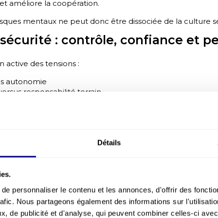
 et améliore la coopération.
isques mentaux ne peut donc être dissociée de la culture sé
sécurité : contrôle, confiance et 
 active des tensions :
us autonomie
versus responsabilité terrain
us initiative
le leadership transformationnel montrent un effet ambivale
, mais peut réduire la conformité si le cadre sécurité n’est 
Détails
ité efficace combine :
cturante
ies.
omportementale
quotidienne
e personnaliser le contenu et les annonces, d'offrir des fonctio
u signalement
rafic. Nous partageons également des informations sur l'utilisati
, de publicité et d'analyse, qui peuvent combiner celles-ci avec
e pas seulement d’outil. Il redéfinit ce que signifie être 