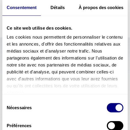
Apprendre à bien ranger son frigo à partir
Consentement
Détails
À propos des cookies
de vrais cas pratiques.
Ce site web utilise des cookies.
Les cookies nous permettent de personnaliser le contenu
et les annonces, d'offrir des fonctionnalités relatives aux
médias sociaux et d'analyser notre trafic. Nous
partageons également des informations sur l'utilisation de
Atelier Safety Food: On passe
3
notre site avec nos partenaires de médias sociaux, de
aux fourneaux !
publicité et d'analyse, qui peuvent combiner celles-ci
avec d'autres informations que vous leur avez fournies
ou qu'ils ont collectées lors de votre utilisation de leurs
Rappels d’hygiène simples :
services.
– lavage des mains
– décongélation
Sélection
Nécessaires
– planche à découper
du
consentement
…
Préférences