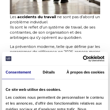
Les
accidents du travail
ne sont pas d’abord un
problème individuel.
Ils sont le reflet d’un système de travail, de ses
contraintes, de son organisation et des
arbitrages qui s’y opèrent au quotidien.
La prévention moderne, telle que définie par les
organismes de référence en 2026, repose moins
sur l’ajout de règles ou de dispositifs
de
formation sécurité
que sur la capacité
d’une organisation à voir, comprendre et
discuter le travail tel qu’il se fait réellement.
Consentement
Détails
À propos des cookies
Les leviers présentés ici ne sont pas des
solutions prêtes à l’emploi.
Ce site web utilise des cookies.
Ils constituent des points d’appui essentiels
pour construire une prévention efficace,
Les cookies nous permettent de personnaliser le contenu
adaptée aux réalités spécifiques de chaque
et les annonces, d'offrir des fonctionnalités relatives aux
entreprise.
médias sociaux et d'analyser notre trafic. Nous