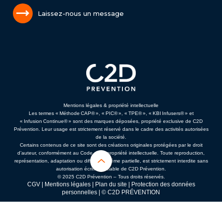
Laissez-nous un message
Mentions légales & propriété intellectuelle
Les termes « Méthode CAP® », « PIC® », « TPE® », « KBI Infusers® » et
« Infusion Continue® » sont des marques déposées, propriété exclusive de C2D
Prévention. Leur usage est strictement réservé dans le cadre des activités autorisées
de la société.
Certains contenus de ce site sont des créations originales protégées par le droit
d’auteur, conformément au Code de la propriété intellectuelle. Toute reproduction,
représentation, adaptation ou diffusion, même partielle, est strictement interdite sans
autorisation écrite préalable de C2D Prévention.
© 2025 C2D Prévention – Tous droits réservés.
CGV
|
Mentions légales
|
Plan du site
|
Protection des données
personnelles
| © C2D PRÉVENTION