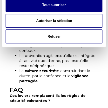
travail
suppose de déplacer l’attention du
Tout autoriser
respect formel des règles vers le travail
réel.
Les leviers efficaces sont connus,
Autoriser la sélection
documentés et validés par la recherche et
le terrain.
Les
causeries sécurité
, les
Refuser
presqu’accidents et les arbitrages
managériaux sont des points d’appui
centraux.
La prévention agit lorsqu’elle est intégrée
à l’activité quotidienne, pas lorsqu’elle
reste périphérique.
La
culture sécurité
se construit dans la
durée, par la confiance et la
vigilance
partagée
.
FAQ
Ces leviers remplacent-ils les règles de
sécurité existantes ?