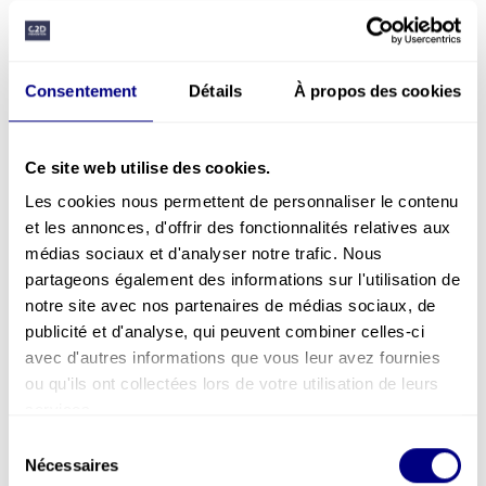
postures : chaque atelier est calibré à votre
secteur, vos problématiques et votre culture
d’entreprise
Consentement
Détails
À propos des cookies
Des conférences captivantes qui poussent à
l’action
— nos experts délivrent des
interventions percutantes qui transforment la
prise de conscience en engagement durable,
Ce site web utilise des cookies.
sur les thématiques neurosciences & risques et
Les cookies nous permettent de personnaliser le contenu
responsabilités légales
et les annonces, d'offrir des fonctionnalités relatives aux
Certification Qualiopi — formations finançables
médias sociaux et d'analyser notre trafic. Nous
par les OPCO — équipe FR / EN / ES
partageons également des informations sur l'utilisation de
notre site avec nos partenaires de médias sociaux, de
Découvrir tous nos ateliers →
publicité et d'analyse, qui peuvent combiner celles-ci
avec d'autres informations que vous leur avez fournies
ou qu'ils ont collectées lors de votre utilisation de leurs
services.
Sélection
Nécessaires
du