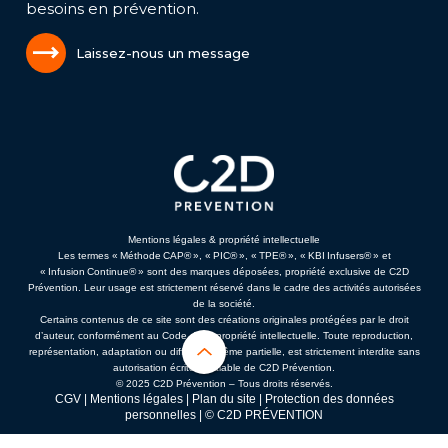
besoins en prévention.
Laissez-nous un message
Mentions légales & propriété intellectuelle
Les termes « Méthode CAP® », « PIC® », « TPE® », « KBI Infusers® » et
« Infusion Continue® » sont des marques déposées, propriété exclusive de C2D
Prévention. Leur usage est strictement réservé dans le cadre des activités autorisées
de la société.
Certains contenus de ce site sont des créations originales protégées par le droit
d’auteur, conformément au Code de la propriété intellectuelle. Toute reproduction,
représentation, adaptation ou diffusion, même partielle, est strictement interdite sans
autorisation écrite préalable de C2D Prévention.
© 2025 C2D Prévention – Tous droits réservés.
CGV
|
Mentions légales
|
Plan du site
|
Protection des données
personnelles
| © C2D PRÉVENTION