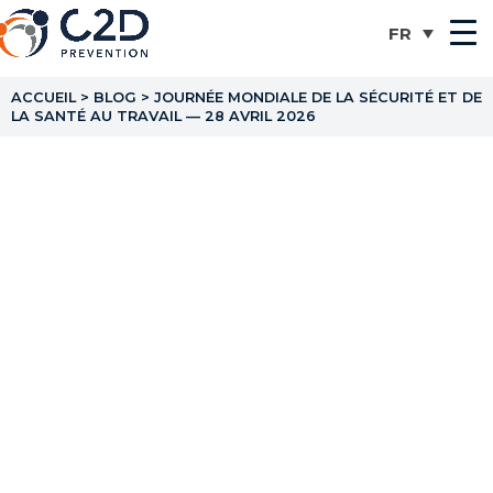
ACCUEIL
>
BLOG
>
JOURNÉE MONDIALE DE LA SÉCURITÉ ET DE
LA SANTÉ AU TRAVAIL — 28 AVRIL 2026
Journée Mondiale de la
Sécurité et de la Santé
au Travail — 28 avril
2026