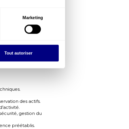
 approche dynamique
ace aux données. Sa
e et incertain.
Marketing
un levier clé pour
 psychosociaux
,
 l’entreprise.
Tout autoriser
fiable, cohérent et
ions).
echniques.
ervation des actifs.
’activité.
sécurité, gestion du
gence préétablis.