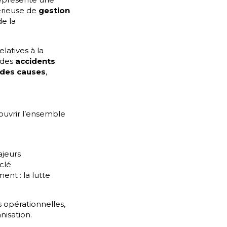
érieuse de
gestion
de la
latives à la
n des
accidents
 des causes
,
couvrir l’ensemble
ajeurs
clé
ent : la lutte
s opérationnelles,
nisation.