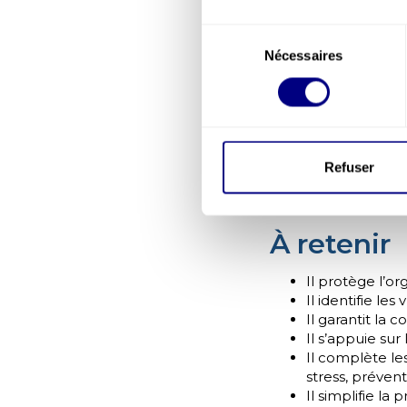
stratégique pour gar
Sélection
d’amélioration conti
mise en œuvre est u
Nécessaires
du
consentement
Notre app
Dans un environneme
protéger les collabo
réduire les interrup
Refuser
C2D Prevention
acc
opérationnel (
inter
À retenir
Il protège l’or
Il identifie les
Il garantit la 
Il s’appuie sur
Il complète le
stress, préven
Il simplifie la