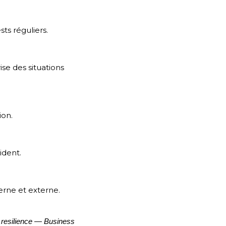
sts réguliers.
rise des situations
ion.
ident.
terne et externe.
 resilience — Business