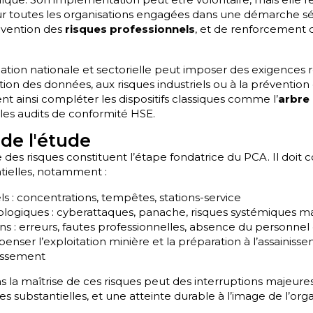
r toutes les organisations engagées dans une démarche s
évention des
risques professionnels
, et de renforcement 
islation nationale et sectorielle peut imposer des exigences re
ction des données, aux risques industriels ou à la préventio
ent ainsi compléter les dispositifs classiques comme l’
arbre
 les audits de conformité HSE.
 de l'étude
des risques constituent l’étape fondatrice du PCA. Il doit 
ielles, notamment :
ls : concentrations, tempêtes, stations-service
logiques : cyberattaques, panache, risques systémiques m
s : erreurs, fautes professionnelles, absence du personnel 
penser l’exploitation minière et la préparation à l’assainissem
nissement
s la maîtrise de ces risques peut des interruptions majeure
es substantielles, et une atteinte durable à l’image de l’orga