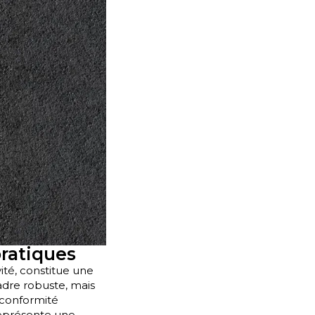
ratiques
vité, constitue une
adre robuste, mais
 conformité
représente une