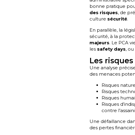
bonne pratique pou
des risques
, de pr
culture
sécurité
.
En parallèle, la lég
sécurité, à la prote
majeurs
. Le PCA vi
les
safety days
, ou
Les risques
Une analyse précise 
des menaces potent
Risques nature
Risques techno
Risques humain
Risques d’indis
contre l’assai
Une défaillance dan
des pertes financièr