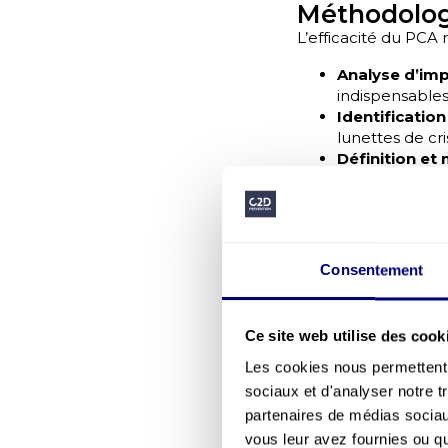
Méthodolog
L’efficacité du PCA 
Analyse d’impa
indispensables
Identification
lunettes de cri
Définition et
prédictive, l’am
poursuivent.
Conception d
plans de commu
techniques et
Consentement
Exercices, tes
dispositifs en 
Ce site web utilise des cook
Intégrer dans le P
stress
,
behaviour-
Les cookies nous permettent d
significativement la
sociaux et d'analyser notre t
partenaires de médias sociaux
Conclusion
vous leur avez fournies ou qu'
Le PCA, intégré da