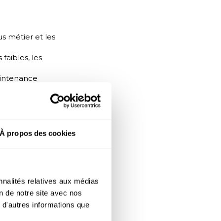
us métier et les
 faibles, les
aintenance
 formation se
nelles robustes, des
ines, les
À propos des cookies
e du PCA, ajuster les
tion des équipes.
stion du
iore
nnalités relatives aux médias
on de notre site avec nos
 d'autres informations que
 un engagement