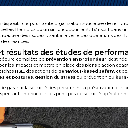
dispositif clé pour toute organisation soucieuse de renforce
elles. Bien plus qu’un simple document, il s’inscrit dans 
roactive des risques, visant à la veille des opérations des I
u de créances.
et résultats des études de perform
océdure complète de
prévention en profondeur
, destinée 
iper les impacts et mettre en place des plans d’action adaptés
marches
HSE
, des actions de
behaviour-based safety
, et 
es et postures
,
gestion du stress
ou prévention du
burn
 de garantir la sécurité des personnes, la préservation des act
respectant en principes les principes de sécurité opérationne