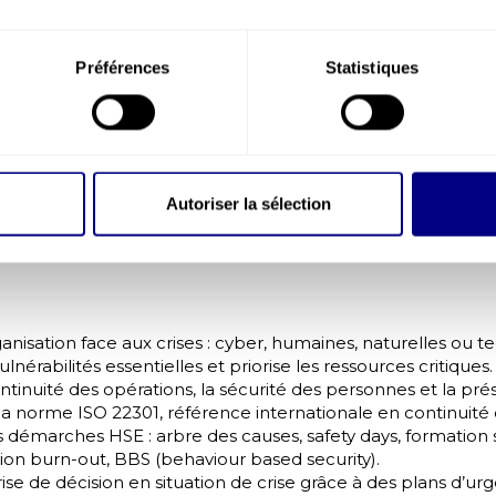
antir la résilience organisationnelle. Il s’inscrit dans une
nue, alliant, prévention préparatoire et réaction efficace f
n unateur individuel clé dans un environnement multipolair
Préférences
Statistiques
ort :
nt incertain et multipolaire, le PCA se positionne comme 
rateurs, renforcer la
culture sécurité
, prévenir les
risques
tions d’activité et consolider durablement la performance de
Autoriser la sélection
ompagne les organisations dans la mise en place d’un PCA 
vention sur mesure
–
Contactez-nous
pour plus d’informat
ganisation face aux crises : cyber, humaines, naturelles ou t
 vulnérabilités essentielles et priorise les ressources critiques.
continuité des opérations, la sécurité des personnes et la prés
 la norme ISO 22301, référence internationale en continuité d
s démarches HSE : arbre des causes, safety days, formation 
tion burn-out, BBS (behaviour based security).
 prise de décision en situation de crise grâce à des plans d’ur