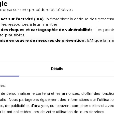
ie
repose sur une procédure et itérative :
ct sur l’activité (BIA)
: hiérarchiser la critique des process
 les ressources à leur maintien
 des risques et cartographie de vulnérabilités
: Les points
se plausibles.
 mise en œuvre de mesures de prévention
: EM que la m
élioration des dispositifs de sécurité, la sensibilisation et la
e plans d’urgence
: l’élaboration des procédures opération
nication, et optimiser la mobilisation des ressources huma
 l’abologement.
Détails
ts et tests d’audit
: valider la pertinence et la performanc
fonction des retours d’expérience, et la renforcer la prépara
ies.
CA des modules de
formation HSE
,
formation sécurité
,
ge
based safety
ou prévention des
accidents du travail
amél
e personnaliser le contenu et les annonces, d'offrir des fonctio
 préparation des équipes.
rafic. Nous partageons également des informations sur l'utilisati
, de publicité et d'analyse, qui peuvent combiner celles-ci avec
ils ont collectées lors de votre utilisation de leurs services.
ns une démarche de gestion des risques, apparaît comme