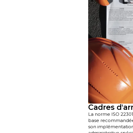
Cadres d'ar
La norme ISO 22301, 
base recommandée po
son implémentation 
administrative spéc