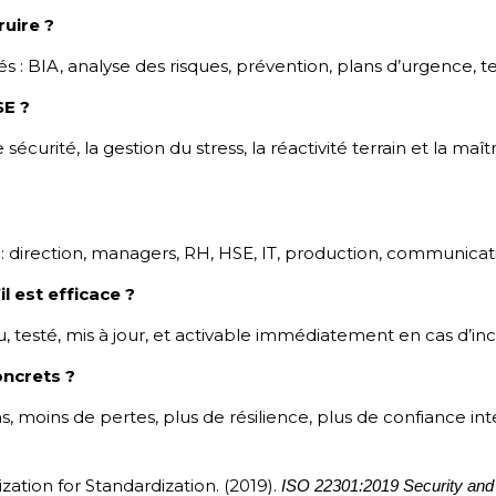
uire ?
s : BIA, analyse des risques, prévention, plans d’urgence, te
SE ?
 sécurité, la gestion du stress, la réactivité terrain et la maît
 : direction, managers, RH, HSE, IT, production, communicat
l est efficace ?
nu, testé, mis à jour, et activable immédiatement en cas d’inc
oncrets ?
s, moins de pertes, plus de résilience, plus de confiance in
zation for Standardization. (2019).
ISO 22301:2019 Security and