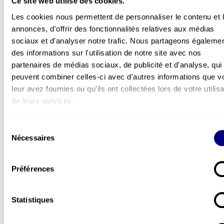
malgré les EPI
à la source
Ce site web utilise des cookies.
Les cookies nous permettent de personnaliser le contenu et 
Absentéisme chronique
Signaux faibles identifiés et
annonces, d'offrir des fonctionnalités relatives aux médias
inexpliqué
en amont
sociaux et d'analyser notre trafic. Nous partageons égaleme
DUER déposé mais jamais
Évaluation vivante, ancrée 
des informations sur l'utilisation de notre site avec nos
consulté
terrain
partenaires de médias sociaux, de publicité et d'analyse, qui
peuvent combiner celles-ci avec d'autres informations que v
Conformité
Culture sécurité choisie et
leur avez fournies ou qu'ils ont collectées lors de votre utilisa
réglementaire subie
pérenne
de leurs services.
Responsabilité pénale
Preuve de diligence raiso
exposée
documentée
Sélection
Nécessaires
du
C’est précisément là que se joue la vraie
consentement
différence entre les entreprises qui subissent
leur accidentologie et celles qui la maîtrisent —
Préférences
et qui en font un levier de performance
collective.
Statistiques
Nos ateliers Safety Day permettent d’ancrer
ces réflexes collectifs de manière concrète