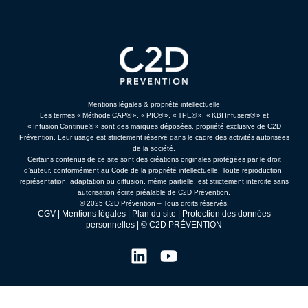
Mentions légales & propriété intellectuelle
Les termes « Méthode CAP® », « PIC® », « TPE® », « KBI Infusers® » et
« Infusion Continue® » sont des marques déposées, propriété exclusive de C2D
Prévention. Leur usage est strictement réservé dans le cadre des activités autorisées
de la société.
Certains contenus de ce site sont des créations originales protégées par le droit
d’auteur, conformément au Code de la propriété intellectuelle. Toute reproduction,
représentation, adaptation ou diffusion, même partielle, est strictement interdite sans
autorisation écrite préalable de C2D Prévention.
© 2025 C2D Prévention – Tous droits réservés.
CGV
|
Mentions légales
|
Plan du site
|
Protection des données
personnelles
| © C2D PRÉVENTION