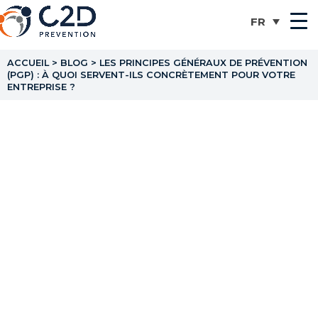
ACCUEIL
>
BLOG
>
LES PRINCIPES GÉNÉRAUX DE PRÉVENTION
(PGP) : À QUOI SERVENT-ILS CONCRÈTEMENT POUR VOTRE
ENTREPRISE ?
Les principes généraux
de prévention (PGP) : à
quoi servent-ils
concrètement pour
votre entreprise ?