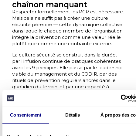
chaînon manquant
Respecter formellement les PGP est nécessaire.
Mais cela ne suffit pas à créer une culture
sécurité pérenne — cette dynamique collective
dans laquelle chaque membre de l’organisation
intègre la prévention comme une valeur réelle
plutôt que comme une contrainte externe.
La culture sécurité se construit dans la durée,
par l’infusion continue de pratiques cohérentes
avec les 9 principes. Elle passe par le leadership
visible du management et du CODIR, par des
rituels de prévention réguliers ancrés dans le
quotidien du terrain, et par une capacité à
apprendre collectivement — non seulement
des accidents survenus, mais de ceux qui ne se
sont pas encore produits.
Consentement
Détails
À propos des co
Sans les PGP appliqués
Avec les PGP respectés
Accidents répétitifs
Réduction réelle des expos