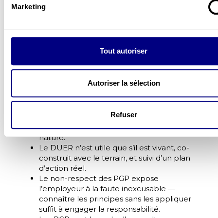
et engageante.
Marketing
Explorer nos ateliers Safety Day
Tout autoriser
À retenir
Les PGP forment une hiérarchie, pas une
Autoriser la sélection
liste. Leur ordre est leur sens : supprimer le
risque prime toujours sur le protéger.
Les mesures de protection collective sont
Refuser
plus fiables que les EPI, qui dépendent du
comportement humain — variable par
nature.
Le DUER n’est utile que s’il est vivant, co-
construit avec le terrain, et suivi d’un plan
d’action réel.
Le non-respect des PGP expose
l’employeur à la faute inexcusable —
connaître les principes sans les appliquer
suffit à engager la responsabilité.