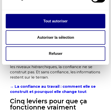
difficile appelle une analyse, pas une punition.
Une transgression délibérée, elle, appelle une
réponse proportionnée.
Tout autoriser
Cette distinction — simple à formuler, difficile à
maintenir dans la durée — est ce qui donne aux
salariés la certitude qu’ils peuvent parler. Pas
parce qu’il n’y aura jamais de conséquences.
Autoriser la sélection
Mais parce qu’ils savent lesquelles, et pourquoi.
James Reason, qui a formalisé ce concept, est
Refuser
explicite : sans ligne claire entre comportement
acceptable et inacceptable, partagée par tous
les niveaux hiérarchiques, la confiance ne se
construit pas. Et sans confiance, les informations
restent sur le terrain.
→ La confiance au travail : comment elle se
construit et pourquoi elle change tout
Cinq leviers pour que ça
fonctionne vraiment