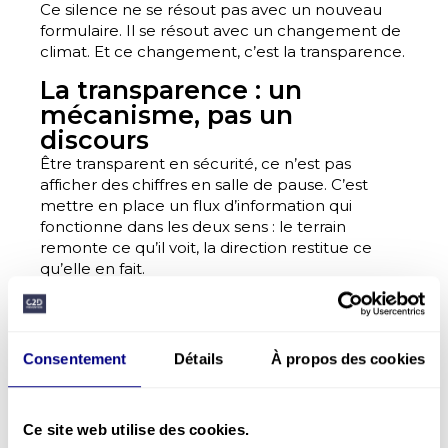
Ce silence ne se résout pas avec un nouveau
formulaire. Il se résout avec un changement de
climat. Et ce changement, c’est la transparence.
La transparence : un
mécanisme, pas un
discours
Être transparent en sécurité, ce n’est pas
afficher des chiffres en salle de pause. C’est
mettre en place un flux d’information qui
fonctionne dans les deux sens : le terrain
remonte ce qu’il voit, la direction restitue ce
qu’elle en fait.
Quand ce flux fonctionne, l’organisation sait ce
qui se passe vraiment. Elle peut agir tôt, sur les
causes, avant que les incidents ne deviennent
Consentement
Détails
À propos des cookies
des accidents graves. C’est le passage d’une
prévention réactive — qui réagit après — à une
prévention qui anticipe. Pas en théorie. Dans les
Ce site web utilise des cookies.
faits, au quotidien.