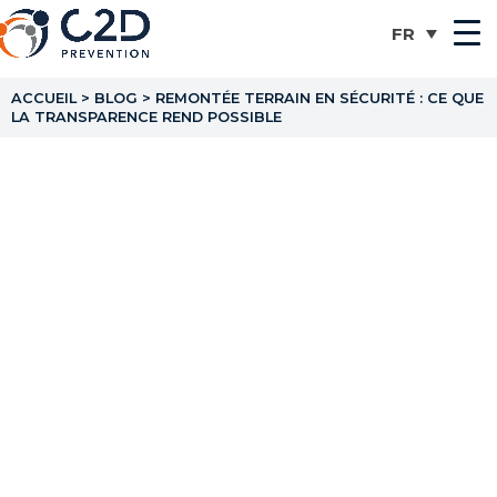
ACCUEIL
>
BLOG
>
REMONTÉE TERRAIN EN SÉCURITÉ : CE QUE
LA TRANSPARENCE REND POSSIBLE
Remontée terrain en
sécurité : ce que la
transparence rend
possible