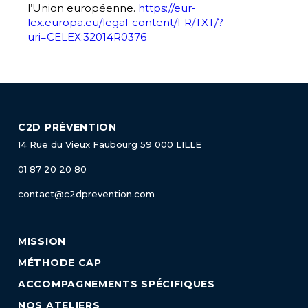
l’Union européenne.
https://eur-
lex.europa.eu/legal-content/FR/TXT/?
uri=CELEX:32014R0376
C2D PRÉVENTION
14 Rue du Vieux Faubourg
59 000 LILLE
01 87 20 20 80
contact@c2dprevention.com
MISSION
MÉTHODE CAP
ACCOMPAGNEMENTS SPÉCIFIQUES
NOS ATELIERS