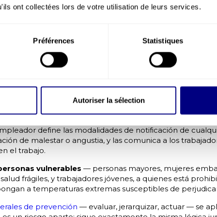
ils ont collectées lors de votre utilisation de leurs services.
as impuestas son las siguientes:
Préférences
Statistiques
rabajo
— adaptar los horarios, desplazar las franjas más cal
 adicionales.
icas
— instalar protecciones solares, mejorar la ventilación, 
s en los locales (persianas, nebulizadores, ventiladores de 
Autoriser la sélection
l empleador debe garantizar el acceso a agua fresca y pot
ínimo de 3 litros por trabajador y día para los puestos exter
mpleador define las modalidades de notificación de cualquie
ión de malestar o angustia, y las comunica a los trabajadore
n el trabajo.
 personas vulnerables
— personas mayores, mujeres emba
alud frágiles, y trabajadores jóvenes, a quienes está prohib
ongan a temperaturas extremas susceptibles de perjudicar
nerales de prevención
— evaluar, jerarquizar, actuar — se ap
 es un riesgo aparte: sigue exactamente la misma lógica jur