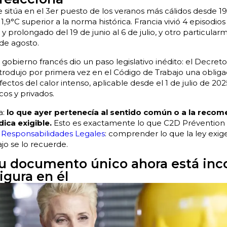
e sitúa en el 3er puesto de los veranos más cálidos desde 1
9°C superior a la norma histórica. Francia vivió 4 episodios 
y prolongado del 19 de junio al 6 de julio, y otro particular
 de agosto.
 gobierno francés dio un paso legislativo inédito: el Decret
rodujo por primera vez en el Código de Trabajo una obliga
ectos del calor intenso, aplicable desde el 1 de julio de 202
os y privados.
a:
lo que ayer pertenecía al sentido común o a la recom
dica exigible.
Esto es exactamente lo que C2D Prévention
y Responsabilidades Legales
: comprender lo que la ley exig
jo se lo recuerde.
su documento único ahora está inc
figura en él