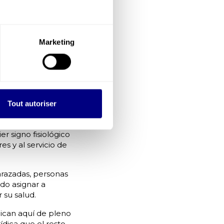
Marketing
urosas, prever
reducir las
aire).
Tout autoriser
able durante toda
iores.
r signo fisiológico
s y al servicio de
razadas, personas
ido asignar a
 su salud.
lican aquí de pleno
ídica que el resto