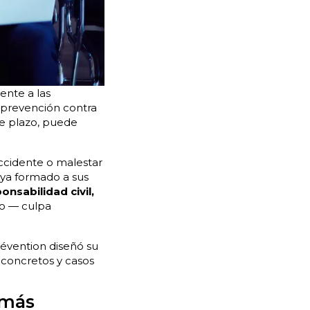
ente a las
e prevención contra
te plazo, puede
accidente o malestar
aya formado a sus
onsabilidad civil,
vo — culpa
révention diseñó su
a concretos y casos
s más