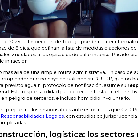
lio de 2025, la Inspección de Trabajo puede requerir formalm
zo de 8 días, que definan la lista de medidas o acciones d
nales vinculados a los episodios de calor intenso. Pasado es
e infracción.
o más allá de una simple multa administrativa. En caso de 
 el empleador que no haya actualizado su DUERP, que no h
a previsto agua ni protocolo de notificación, asume su
resp
enal
. Esta responsabilidad puede recaer hasta en el directi
en peligro de terceros, e incluso homicidio involuntario.
a preparar a los responsables ante estos retos que C2D P
y Responsabilidades Legales
, con estudios de jurisprudenci
implicadas.
onstrucción, logística: los sectore