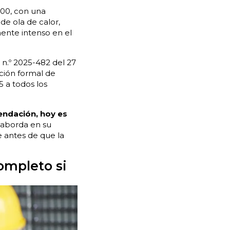
900, con una
de ola de calor,
mente intenso en el
o n.º 2025-482 del 27
ción formal de
5 a todos los
endación, hoy es
 aborda en su
e antes de que la
ompleto si