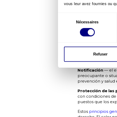
vous leur avez fournies ou qu'
de prevención.
Las medidas concret
Sélection
Nécessaires
du
Organización del t
consentement
tiempos de descanso
Adaptaciones técn
aportaciones térmica
Refuser
Acceso al agua
— e
la jornada, con un m
Notificación
— el e
preocupante o situac
prevención y salud e
Protección de las
con condiciones de s
puestos que los exp
Estos
principios ge
derecho. El calor no