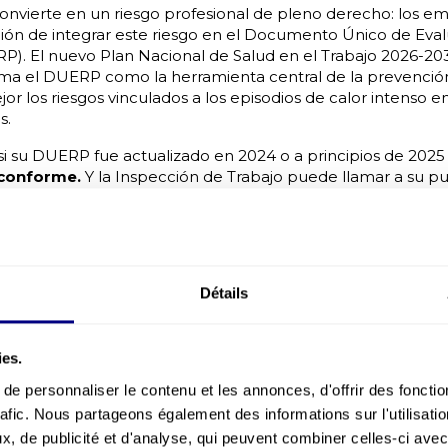
 convierte en un riesgo profesional de pleno derecho: los e
ación de integrar este riesgo en el Documento Único de Eva
P). El nuevo Plan Nacional de Salud en el Trabajo 2026-203
irma el DUERP como la herramienta central de la prevención
jor los riesgos vinculados a los episodios de calor intenso e
s.
si su DUERP fue actualizado en 2024 o a principios de 2025 si
 conforme.
Y la Inspección de Trabajo puede llamar a su pu
un enfoque de
prevención de riesgos profesionales
conforme
 que C2D Prévention acompaña día a día.
exactamente la ley: tres niveles de
obligación
Détails
r intenso se define en función de los umbrales de vigilanci
o de calor de 1 a 2 días que representa un riesgo para la salud
gada que puede constituir un riesgo sanitario para el conju
ies.
e calor excepcional por su duración, intensidad y amplitud ge
e personnaliser le contenu et les annonces, d'offrir des fonctio
mpleador debe activar medidas graduadas. La obligación d
rafic. Nous partageons également des informations sur l'utilisati
llo: el empleador evalúa los riesgos vinculados a la exposici
, de publicité et d'analyse, qui peuvent combiner celles-ci avec
dios de calor intenso, en interior o en exterior, y define la