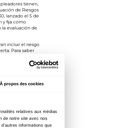
mpleadores tienen,
luación de Riesgos
0, lanzado el 5 de
 y fija como
n la evaluación de
n incluir el riesgo
erta. Para saber
 y duradero, esto
 alerta, tres
À propos des cookies
a de Météo-France:
), alerta naranja
nto de la población)
ográfica).
nnalités relatives aux médias
e actuar comienza
on de notre site avec nos
ón de los
 d'autres informations que
s medidas o acciones